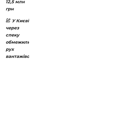
12,5 млн
грн
У Києві
через
спеку
обмежили
рух
вантажівок