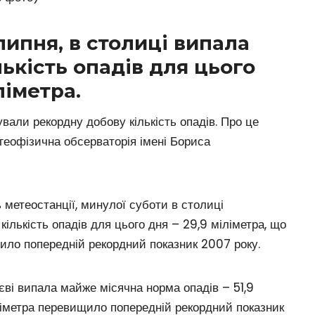
 липня, в столиці випала
ькість опадів для цього
ліметра.
ували рекордну добову кількість опадів. Про це
геофізична обсерваторія імені Бориса
метеостанції, минулої суботи в столиці
ількість опадів для цього дня – 29,9 міліметра, що
щило попередній рекордний показник 2007 року.
єві випала майже місячна норма опадів – 51,9
іліметра перевищило попередній рекордний показник