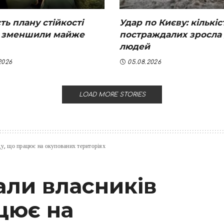
ть плану стійкості
Удар по Києву: кількіс
 зменшили майже
постраждалих зросла 
людей
2026
05.08.2026
LOAD MORE STORIES
ду, що працює на окупованих територіях
али власників
цює на