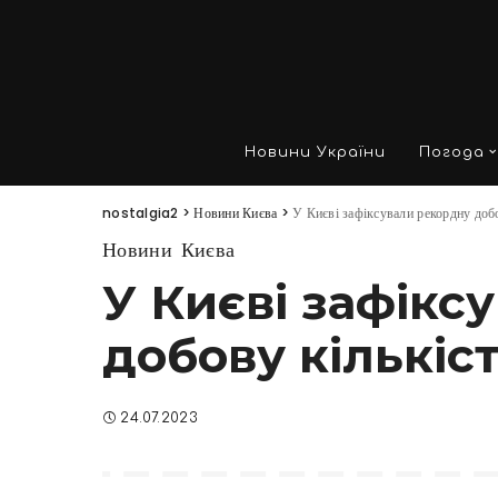
Новини України
Погода
nostalgia2
>
Новини Києва
>
У Києві зафіксували рекордну добо
Новини Києва
У Києві зафікс
добову кількіс
24.07.2023