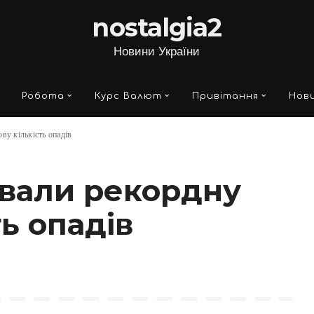
nostalgia2
Новини України
Робота
Курс Валют
Привітання
Нови
ву кількість опадів
ували рекордну
ть опадів