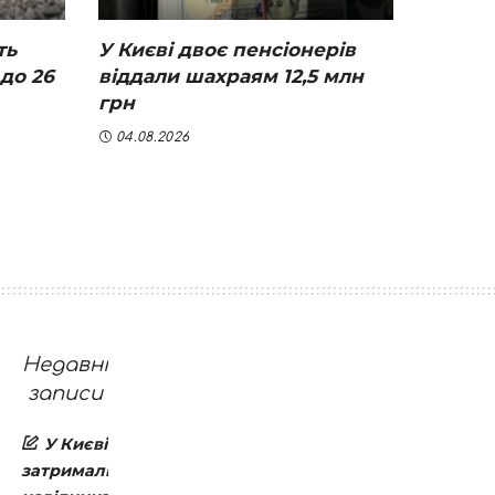
ть
У Києві двоє пенсіонерів
до 26
віддали шахраям 12,5 млн
грн
04.08.2026
Недавні
записи
У Києві
затримали