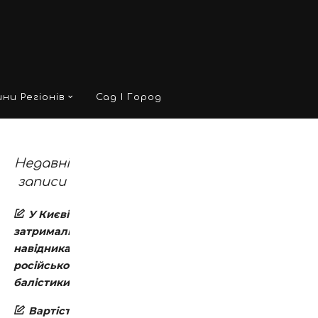
ни Регіонів
Сад І Город
Недавні
записи
У Києві
затримали
навідника
російської
балістики
Вартість