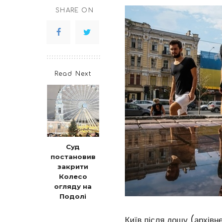
SHARE ON
Read Next
Суд
постановив
закрити
Колесо
огляду на
Подолі
Київ після дощу (архівн