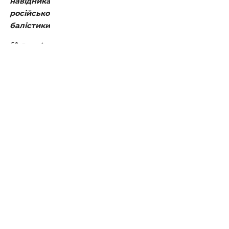
навідника
російської
балістики
Вартість
плану
стійкості
Києва
зменшили
майже
вдвічі
Удар
по Києву:
кількість
постраждалих
зросла до
26 людей
У Києві