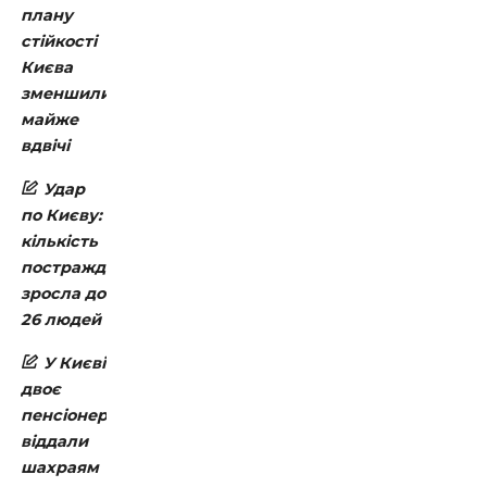
плану
стійкості
Києва
зменшили
майже
вдвічі
Удар
по Києву:
кількість
постраждалих
зросла до
26 людей
У Києві
двоє
пенсіонерів
віддали
шахраям