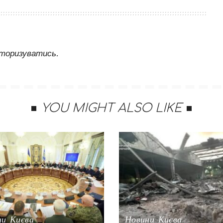
торизуватись
.
YOU MIGHT ALSO LIKE
ни Києва
Новини Києва