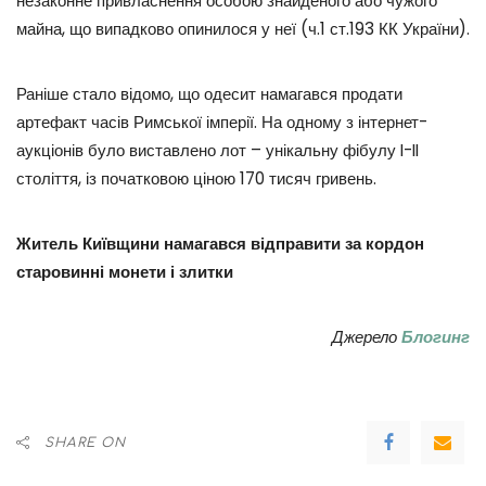
незаконне привласнення особою знайденого або чужого
майна, що випадково опинилося у неї (ч.1 ст.193 КК України).
Раніше стало відомо, що одесит намагався продати
артефакт часів Римської імперії. На одному з інтернет-
аукціонів було виставлено лот – унікальну фібулу I-II
століття, із початковою ціною 170 тисяч гривень.
Житель Київщини намагався відправити за кордон
старовинні монети і злитки
Джерело
Блогинг
SHARE ON