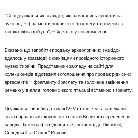
“Серед унікальних знахідок, які намагались продати на
аукціоні, – фрагменти чоловічого браслету та ременю, а
також срібна фібула”, – йдеться у повідомленні.
Вказано, що запобігти продажу археологічних знахідок
вдалось у взаємодії з фахівцями провідного історичного
музею України. Представники закладу на сайті для
колекціонерів відстежили оголошення про продаж рідкісних
артефактів – фрагменту браслету та золочене закінчення
ременю у вигляді голови хижого птаха зі вставкою з гранату.
Ці унікальні вироби датовані IV-V століттям та належали
знаті варварських королівств в часи Великого переселення
народів. Їх географія відноситься, зокрема, до Північної,
Середньої та Східної Європи.