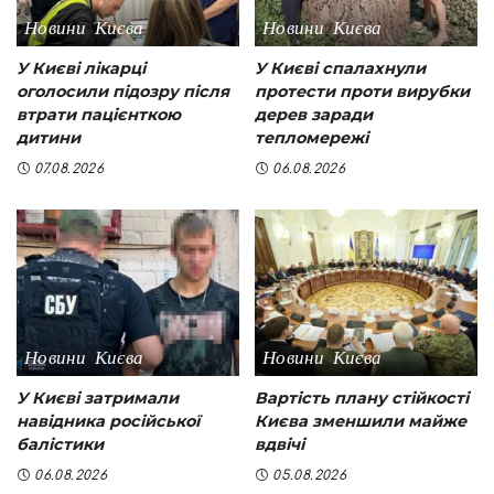
Новини Києва
Новини Києва
У Києві лікарці
У Києві спалахнули
оголосили підозру після
протести проти вирубки
втрати пацієнткою
дерев заради
дитини
тепломережі
07.08.2026
06.08.2026
Новини Києва
Новини Києва
У Києві затримали
Вартість плану стійкості
навідника російської
Києва зменшили майже
балістики
вдвічі
06.08.2026
05.08.2026