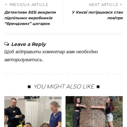
PREVIOUS ARTICLE
NEXT ARTICLE
Детективи БЕБ викрили
У Києві погіршився стан
підпільних виробників
повітря
“брендових” цигарок
Leave a Reply
Щоб відправити коментар вам необхідно
авторизуватись
.
YOU MIGHT ALSO LIKE