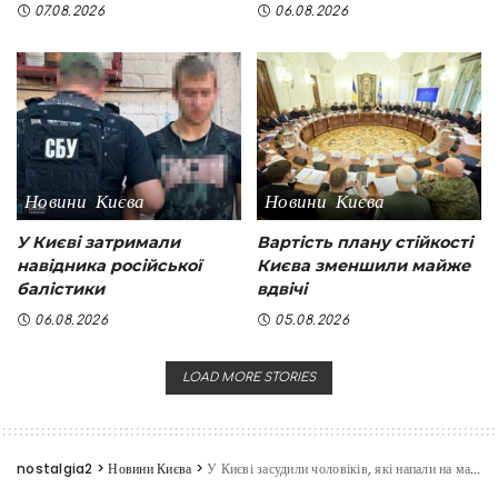
07.08.2026
06.08.2026
Новини Києва
Новини Києва
У Києві затримали
Вартість плану стійкості
навідника російської
Києва зменшили майже
балістики
вдвічі
06.08.2026
05.08.2026
LOAD MORE STORIES
nostalgia2
>
Новини Києва
>
У Києві засудили чоловіків, які напали на матір військового заради грошей