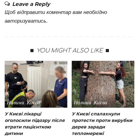
Leave a Reply
Щоб відправити коментар вам необхідно
авторизуватись
.
YOU MIGHT ALSO LIKE
Новини Києва
Новини Києва
У Києві лікарці
У Києві спалахнули
оголосили підозру після
протести проти вирубки
втрати пацієнткою
дерев заради
дитини
тепломережі