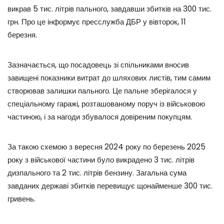
викрав 5 тис. літрів пального, завдавши збитків на 300 тис.
грн. Про це інформує пресслужба ДБР у вівторок, 11
березня.
Зазначається, що посадовець зі спільниками вносив
завищені показники витрат до шляхових листів, тим самим
створював залишки пального. Це пальне зберігалося у
спеціальному гаражі, розташованому поруч із військовою
частиною, і за нагоди збувалося довіреним покупцям.
За такою схемою з вересня 2024 року по березень 2025
року з військової частини було викрадено 3 тис. літрів
дизпального та 2 тис. літрів бензину. Загальна сума
завданих державі збитків перевищує щонайменше 300 тис.
гривень.