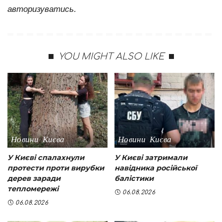
авторизуватись
.
YOU MIGHT ALSO LIKE
Новини Києва
Новини Києва
У Києві спалахнули
У Києві затримали
протести проти вирубки
навідника російської
дерев заради
балістики
тепломережі
06.08.2026
06.08.2026