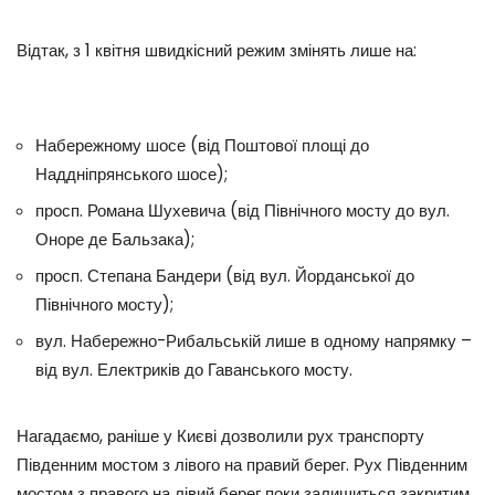
Відтак, з 1 квітня швидкісний режим змінять лише на:
Набережному шосе (від Поштової площі до
Наддніпрянського шосе);
просп. Романа Шухевича (від Північного мосту до вул.
Оноре де Бальзака);
просп. Степана Бандери (від вул. Йорданської до
Північного мосту);
вул. Набережно-Рибальській лише в одному напрямку –
від вул. Електриків до Гаванського мосту.
Нагадаємо, раніше у Києві дозволили рух транспорту
Південним мостом з лівого на правий берег. Рух Південним
мостом з правого на лівий берег поки залишиться закритим.