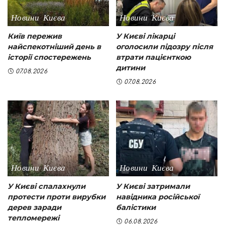
Новини Києва
Новини Києва
Київ пережив
У Києві лікарці
найспекотніший день в
оголосили підозру після
історії спостережень
втрати пацієнткою
дитини
07.08.2026
07.08.2026
Новини Києва
Новини Києва
У Києві спалахнули
У Києві затримали
протести проти вирубки
навідника російської
дерев заради
балістики
тепломережі
06.08.2026