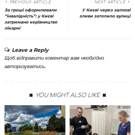
PREVIOUS ARTICLE
NEXT ARTICLE
За гроші оформлювали
У Києві через залпові
“інвалідність”: у Києві
зливи затопило вулиці
затримано керівництво
лікарні
Leave a Reply
Щоб відправити коментар вам необхідно
авторизуватись
.
YOU MIGHT ALSO LIKE