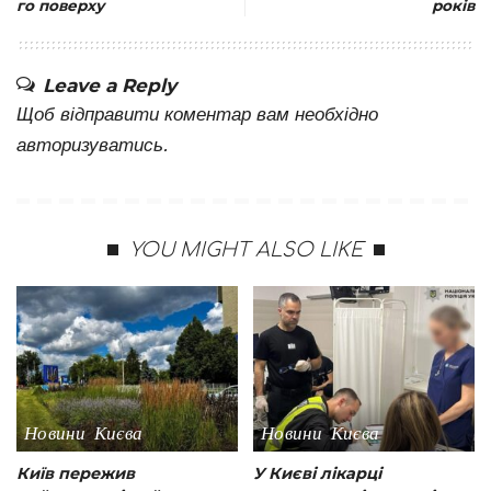
го поверху
років
Leave a Reply
Щоб відправити коментар вам необхідно
авторизуватись
.
YOU MIGHT ALSO LIKE
Новини Києва
Новини Києва
Київ пережив
У Києві лікарці