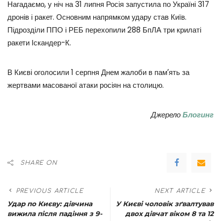
Нагадаємо, у ніч на 31 липня Росія запустила по Україні 317
дронів і ракет. Основним напрямком удару став Київ.
Підрозділи ППО і РЕБ перехопили 288 БпЛА три крилаті
ракети Іскандер-К.
В Києві оголосили 1 серпня Днем жалоби в памʼять за
жертвами масованої атаки росіян на столицю.
Джерело
Блогинг
SHARE ON
PREVIOUS ARTICLE
NEXT ARTICLE
Удар по Києву: дівчина
У Києві чоловік зґвалтував
вижила після падіння з 9-
двох дівчат віком 8 та 12