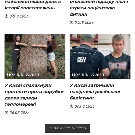
найспекотніший день в
оголосили підозру після
історії спостережень
втрати пацієнткою
дитини
07.08.2026
07.08.2026
Новини Києва
Новини Києва
У Києві спалахнули
У Києві затримали
протести проти вирубки
навідника російської
дерев заради
балістики
тепломережі
06.08.2026
06.08.2026
LOAD MORE STORIES