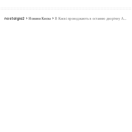
nostalgia2
>
Новини Києва
>
В Києві проводжають в останню дворічну Ангеліну та її маму
Новини Києва
В Києві проводжають в останню
дворічну Ангеліну та її маму
31.08.2025