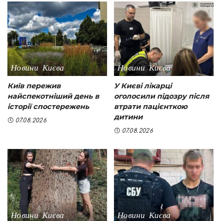
Новини Києва
Новини Києва
Київ пережив
У Києві лікарці
найспекотніший день в
оголосили підозру після
історії спостережень
втрати пацієнткою
дитини
07.08.2026
07.08.2026
Новини Києва
Новини Києва