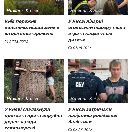
Новини Києва
Новини Києва
Київ пережив
У Києві лікарці
найспекотніший день в
оголосили підозру після
історії спостережень
втрати пацієнткою
дитини
07.08.2026
07.08.2026
Новини Києва
Новини Києва
У Києві спалахнули
У Києві затримали
протести проти вирубки
навідника російської
дерев заради
балістики
тепломережі
06.08.2026