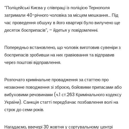
“Поліцейські Києва у співпраці із поліцією Тернополя
затримали 40-річного чоловіка за місцем мешкання… Під
час проведення обшуку в його квартирі було вилучено ще
десяток боєприпасів”, – йдетья у повідомленні.
Попередньо встановлено, що чоловік виготовив сувеніри з
боєприпасів зробивши на них гравіювання та відправив
через поштові відправлення.
Розпочато кримінальне провадження за статтею про
незаконне поводження зі зброєю, бойовими припасами або
вибуховими речовинами (ч.1 ст.263 Кримінального кодексу
України). Санкція статті передбачає позбавлення волі на
строк до семи років.
Нагадаємо, ввечері 30 жовтня у сортувальному центрі