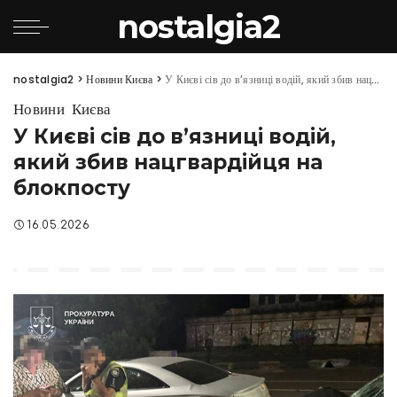
nostalgia2
nostalgia2
>
Новини Києва
>
У Києві сів до в’язниці водій, який збив нацгвардійця на блокпосту
Новини Києва
У Києві сів до в’язниці водій,
який збив нацгвардійця на
блокпосту
16.05.2026