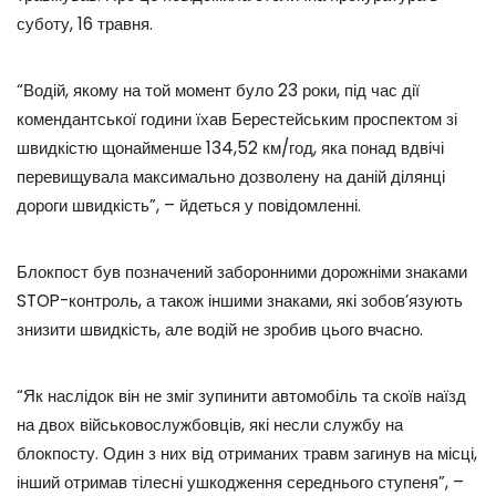
суботу, 16 травня.
“Водій, якому на той момент було 23 роки, під час дії
комендантської години їхав Берестейським проспектом зі
швидкістю щонайменше 134,52 км/год, яка понад вдвічі
перевищувала максимально дозволену на даній ділянці
дороги швидкість”, – йдеться у повідомленні.
Блокпост був позначений заборонними дорожніми знаками
STOP-контроль, а також іншими знаками, які зобов’язують
знизити швидкість, але водій не зробив цього вчасно.
“Як наслідок він не зміг зупинити автомобіль та скоїв наїзд
на двох військовослужбовців, які несли службу на
блокпосту. Один з них від отриманих травм загинув на місці,
інший отримав тілесні ушкодження середнього ступеня”, –