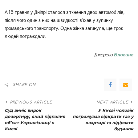
А 15 травня у Дніпрі сталося зіткнення двох автомобілів,
після чого один з них на швидкості в’їхав у зупинку
громадського транспорту. Одна жінка загинула, ще троє
людей потраждали.
Джерело
Блогинг
SHARE ON
PREVIOUS ARTICLE
NEXT ARTICLE
Суд виніс вирок
У Києві чоловік
дезертиру, який підпалив
погрожував відкрити газ у
об’єкт Укрзалізниці в
квартирі та підірвати
Києві
будинок