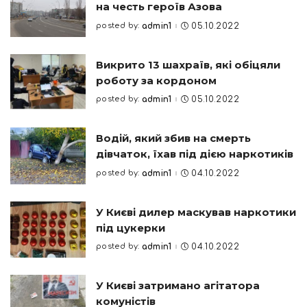
на честь героїв Азова
posted by:
admin1
05.10.2022
Posted
by
Викрито 13 шахраїв, які обіцяли
роботу за кордоном
posted by:
admin1
05.10.2022
Posted
by
Водій, який збив на смерть
дівчаток, їхав під дією наркотиків
posted by:
admin1
04.10.2022
Posted
by
У Києві дилер маскував наркотики
під цукерки
posted by:
admin1
04.10.2022
Posted
by
У Києві затримано агітатора
комуністів