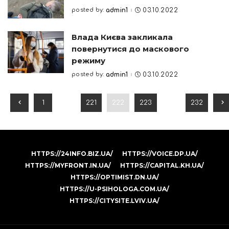
posted by:
admin1
03.10.2022
Posted
by
Влада Києва закликала
повернутися до маскового
режиму
posted by:
admin1
03.10.2022
Posted
by
1
…
221
222
223
…
232
HTTPS://24INFO.BIZ.UA/
HTTPS://VOICE.DP.UA/
HTTPS://MYFRONT.IN.UA/
HTTPS://CAPITAL.KH.UA/
HTTPS://OPTIMIST.DN.UA/
HTTPS://U-PSIHOLOGA.COM.UA/
HTTPS://CITYSITE.LVIV.UA/