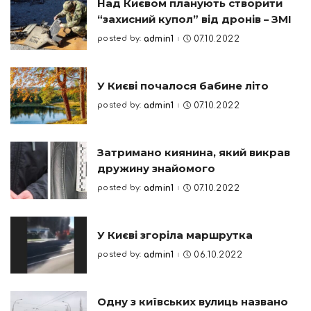
Над Києвом планують створити
“захисний купол” від дронів – ЗМІ
posted by:
admin1
07.10.2022
Posted
by
У Києві почалося бабине літо
posted by:
admin1
07.10.2022
Posted
by
Затримано киянина, який викрав
дружину знайомого
posted by:
admin1
07.10.2022
Posted
by
У Києві згоріла маршрутка
posted by:
admin1
06.10.2022
Posted
by
Одну з київських вулиць названо