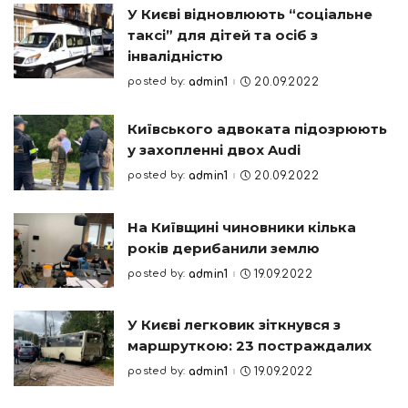
У Києві відновлюють “соціальне
таксі” для дітей та осіб з
інвалідністю
posted by:
admin1
20.09.2022
Posted
by
Київського адвоката підозрюють
у захопленні двох Audi
posted by:
admin1
20.09.2022
Posted
by
На Київщині чиновники кілька
років дерибанили землю
posted by:
admin1
19.09.2022
Posted
by
У Києві легковик зіткнувся з
маршруткою: 23 постраждалих
posted by:
admin1
19.09.2022
Posted
by