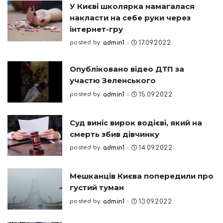
У Києві школярка намагалася
накласти на себе руки через
інтернет-гру
posted by:
admin1
17.09.2022
Posted
by
Опубліковано відео ДТП за
участю Зеленського
posted by:
admin1
15.09.2022
Posted
by
Суд виніс вирок водієві, який на
смерть збив дівчинку
posted by:
admin1
14.09.2022
Posted
by
Мешканців Києва попередили про
густий туман
posted by:
admin1
13.09.2022
Posted
by