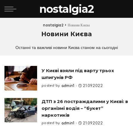
nostalgia2
nostalgia2
>
Новини Києва
Новини Києва
Останні та важливі новини Києва станом на сьогодні
У Києві взяли під варту трьох
шпигунів РФ
posted by:
admin1
21.09.2022
Posted
by
ДТП з 26 постраждалими у Києві: в
організмі водія – “букет”
наркотиків
posted by:
admin1
21.09.2022
Posted
by