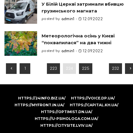
У Білій Церкві затримали вбивцю
грузинського магната
posted by:
admin1
12.09.2022
Posted
by
Метеорологічна осінь у Києві
“поквапилася” на два тижні
posted by:
admin1
12.09.2022
Posted
by
1
…
223
224
225
…
232
HTTPS://24INFO.BIZ.UA/
HTTPS://VOICE.DP.UA/
HTTPS://MYFRONT.IN.UA/
HTTPS://CAPITAL.KH.UA/
HTTPS://OPTIMIST.DN.UA/
HTTPS://U-PSIHOLOGA.COM.UA/
HTTPS://CITYSITE.LVIV.UA/