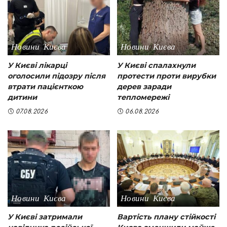
Новини Києва
Новини Києва
У Києві лікарці
У Києві спалахнули
оголосили підозру після
протести проти вирубки
втрати пацієнткою
дерев заради
дитини
тепломережі
07.08.2026
06.08.2026
Новини Києва
Новини Києва
У Києві затримали
Вартість плану стійкості