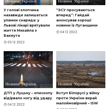
Новини України
Новини України
У голові хлопчика
“ЗСУ просуваються
назавжди залишаться
вперед”: Гайдай
уламки снаряда: у
анонсував хороші
Львові лікарі врятували
новини із Луганщини
життя Михайла з
04.12.2022
Бахмута
05.12.2022
Новини України
Новини України
ДТП у Луцьку – єпископу
Вступ Білорусі у війну
відірвало ногу від удару
проти України вкрай
малоймовірний – ISW
04.12.2022