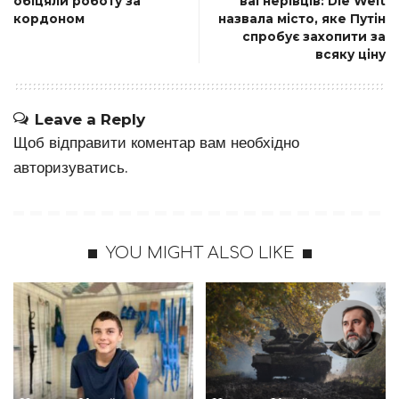
обіцяли роботу за
вагнерівців: Die Welt
кордоном
назвала місто, яке Путін
спробує захопити за
всяку ціну
Leave a Reply
Щоб відправити коментар вам необхідно
авторизуватись
.
YOU MIGHT ALSO LIKE