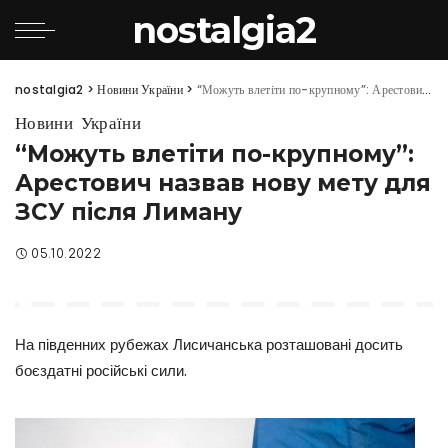
nostalgia2
nostalgia2
>
Новини України
>
“Можуть влетіти по-крупному”: Арестович назвав нову мету для ЗСУ після Лиману
Новини України
“Можуть влетіти по-крупному”:
Арестович назвав нову мету для
ЗСУ після Лиману
05.10.2022
На південних рубежах Лисичанська розташовані досить
боєздатні російські сили.