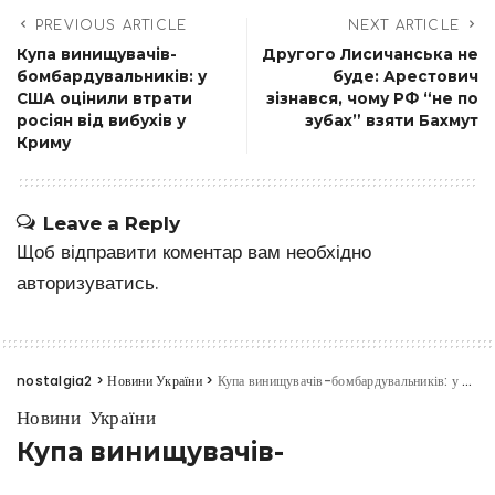
PREVIOUS ARTICLE
NEXT ARTICLE
Купа винищувачів-
Другого Лисичанська не
бомбардувальників: у
буде: Арестович
США оцінили втрати
зізнався, чому РФ “не по
росіян від вибухів у
зубах” взяти Бахмут
Криму
Leave a Reply
Щоб відправити коментар вам необхідно
авторизуватись
.
nostalgia2
>
Новини України
>
Купа винищувачів-бомбардувальників: у США оцінили втрати росіян від вибухів у Криму
Новини України
Купа винищувачів-
бомбардувальників: у США