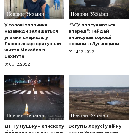
Новини України
Новини України
У голові хлопчика
“ЗСУ просуваються
назавжди залишаться
вперед”: Гайдай
уламки снаряда: у
анонсував хороші
Львові лікарі врятували
новини із Луганщини
життя Михайла з
04.12.2022
Бахмута
05.12.2022
Новини України
Новини України
ДТП у Луцьку – єпископу
Вступ Білорусі у війну
відірвало ногу від удару
проти України вкрай