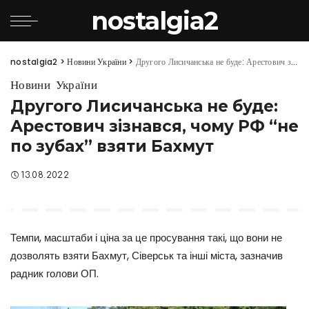
nostalgia2
nostalgia2
>
Новини України
>
Другого Лисичанська не буде: Арестович зізнався, чому РФ “не по зубах” взяти Бахмут
Новини України
Другого Лисичанська не буде:
Арестович зізнався, чому РФ “не
по зубах” взяти Бахмут
13.08.2022
Темпи, масштаби і ціна за це просування такі, що вони не
дозволять взяти Бахмут, Сіверськ та інші міста, зазначив
радник голови ОП.